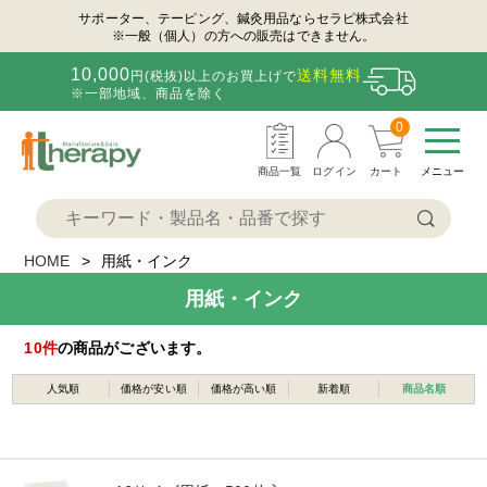
サポーター、テーピング、鍼灸用品ならセラピ株式会社
※一般（個人）の方への販売はできません。
10,000
送料無料
円(税抜)以上のお買上げで
※一部地域、商品を除く
0
商品一覧
ログイン
カート
メニュー
HOME
用紙・インク
用紙・インク
10
件
の商品がございます。
人気順
価格が安い順
価格が高い順
新着順
商品名順