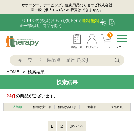
サポーター、テーピング、鍼灸用品ならセラピ株式会社
※一般（個人）の方への販売はできません。
10,000
送料無料
円(税抜)以上のお買上げで
※一部地域、商品を除く
0
商品一覧
ログイン
カート
メニュー
HOME
検索結果
検索結果
24
件
の商品がございます。
人気順
価格が安い順
価格が高い順
新着順
商品名順
1
2
次へ>>