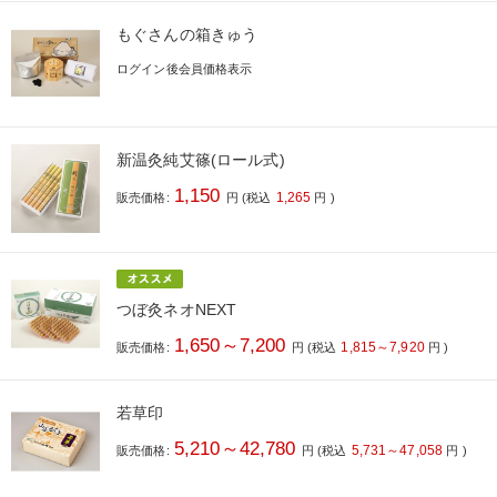
もぐさんの箱きゅう
ログイン後会員価格表示
新温灸純艾篠(ロール式)
1,150
1,265
販売価格:
円
(税込
円
)
つぼ灸ネオNEXT
1,650～7,200
1,815～7,920
販売価格:
円
(税込
円
)
若草印
5,210～42,780
5,731～47,058
販売価格:
円
(税込
円
)