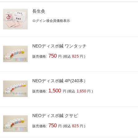
長生灸
ログイン後会員価格表示
NEOディスポ鍼 ワンタッチ
750
825
販売価格:
円
(税込
円
)
NEOディスポ鍼 4P(240本）
1,500
1,650
販売価格:
円
(税込
円
)
NEOディスポ鍼 クサビ
750
825
販売価格:
円
(税込
円
)