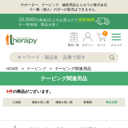
サポーター、テーピング、鍼灸用品ならセラピ株式会社
※一般（個人）の方への販売はできません。
10,000
送料無料
円(税抜)以上のお買上げで
※一部地域、商品を除く
0
商品一覧
ログイン
カート
メニュー
HOME
テーピング
テーピング関連用品
テーピング関連用品
9
件
の商品がございます。
人気順
価格が安い順
価格が高い順
新着順
商品名順