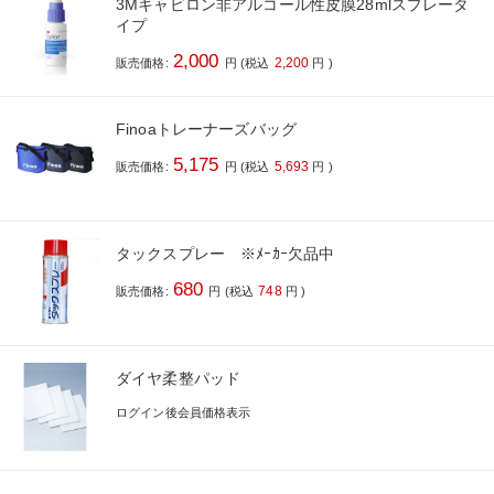
3Mキャビロン非アルコール性皮膜28mlスプレータ
イプ
2,000
2,200
販売価格:
円
(税込
円
)
Finoaトレーナーズバッグ
5,175
5,693
販売価格:
円
(税込
円
)
タックスプレー ※ﾒｰｶｰ欠品中
680
748
販売価格:
円
(税込
円
)
ダイヤ柔整パッド
ログイン後会員価格表示