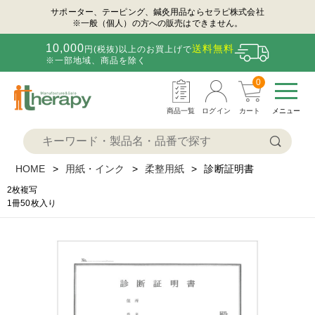
サポーター、テーピング、鍼灸用品ならセラピ株式会社
※一般（個人）の方への販売はできません。
10,000
送料無料
円(税抜)以上のお買上げで
※一部地域、商品を除く
0
商品一覧
ログイン
カート
メニュー
HOME
用紙・インク
柔整用紙
診断証明書
2枚複写
1冊50枚入り