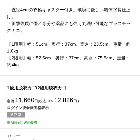
・直径4cmの双輪キャスター付き。環境に優しい粉体塗装仕上
げ。
・衝撃強度に優れ水分や薬品にも強く丸洗い可能なプラスチッ
クカゴ。
【1段用】幅：51cm、奥行：37cm、高さ：23.5cm、重量：約
1.6kg
【2段用】幅：52.5cm、奥行：37cm、高さ：75.5cm、重量：
約4kg
1段用脱衣カゴ/2段用脱衣カゴ
11,660
12,826
定価
円(税込10%
円 )
ログイン後会員価格表示
送料別
納期目安：約2週間
カラー