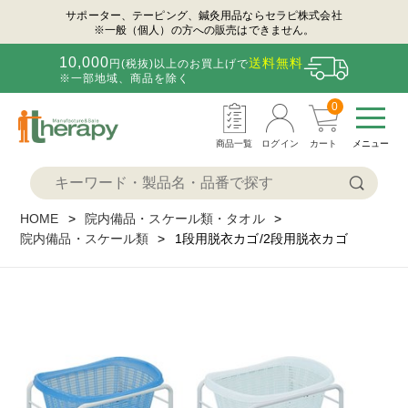
サポーター、テーピング、鍼灸用品ならセラピ株式会社
※一般（個人）の方への販売はできません。
10,000
送料無料
円(税抜)以上のお買上げで
※一部地域、商品を除く
0
商品一覧
ログイン
カート
メニュー
HOME
院内備品・スケール類・タオル
院内備品・スケール類
1段用脱衣カゴ/2段用脱衣カゴ