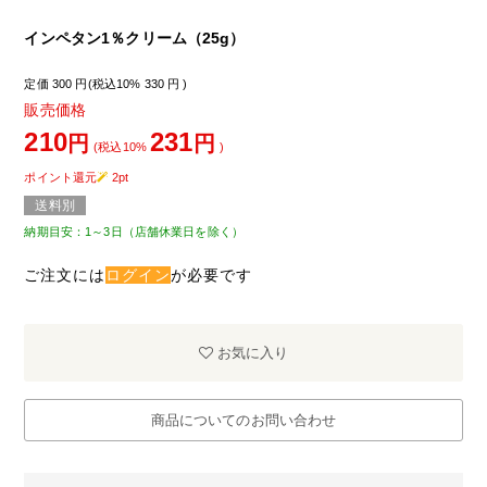
インペタン1％クリーム（25g）
定価
300
円(税込10%
330
円 )
販売価格
210
231
円
円
(税込10%
)
ポイント還元
2
pt
送料別
納期目安：1～3日（店舗休業日を除く）
ご注文には
ログイン
が必要です
お気に入り
商品についてのお問い合わせ