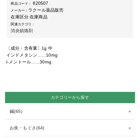
820507
商品コード：
ラクール薬品販売
メーカー：
在庫区分:
在庫商品
関連カテゴリ：
消炎鎮痛剤
〔成分・含有量〕1g 中
インドメタシン……10mg
l-メントール……30mg
カテゴリーから探す
鍼(65)
＋
お灸・もぐさ(64)
＋