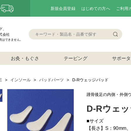
新規会員登録
はじめての方へ
ご利用
グ、
式会社
売はできません。
お灸・もぐさ
テーピング
サポータ
E
インソール
パッドパーツ
D-Rウェッジパッド
踵骨後足の内側・外側
D-Rウェ
■サイズ
【長さ】S：90mm、M