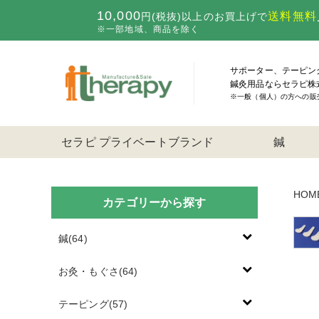
10,000
送料無料
円(税抜)以上のお買上げで
※一部地域、商品を除く
サポーター、テーピン
鍼灸用品ならセラピ株
※一般（個人）の方への販
セラピ プライベートブランド
鍼
HOM
カテゴリーから探す
鍼(64)
お灸・もぐさ(64)
テーピング(57)