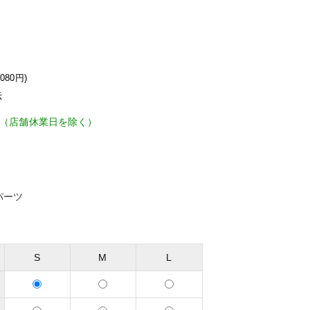
,080
円)
示
日（店舗休業日を除く）
パーツ
S
M
L