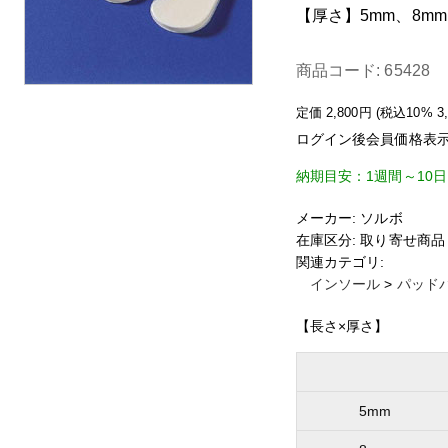
【厚さ】5mm、8mm
商品コード:
65428
定価
2,800
円 (税込10%
3
ログイン後会員価格表
納期目安：1週間～10
メーカー:
ソルボ
在庫区分:
取り寄せ商品
関連カテゴリ:
インソール
>
パッド
【長さ×厚さ】
5mm