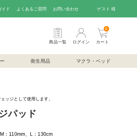
ガイド
よくあるご質問
お問い合わせ
ゲスト 様
0
商品一覧
ログイン
カート
ー
衛生用品
マクラ・ベッド
ウェッジとして使用します。
ッジパッド
：110mm、L：130cm