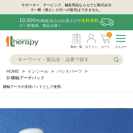
サポーター、テーピング、鍼灸用品ならセラピ株式会社
※一般（個人）の方への販売はできません。
10,000
送料無料
円(税抜)以上のお買上げで
※一部地域、商品を除く
0
商品一覧
ログイン
カート
メニュー
HOME
インソール
パッドパーツ
D-横軸アーチパッド
横軸アーチの支持パッドとして使用。