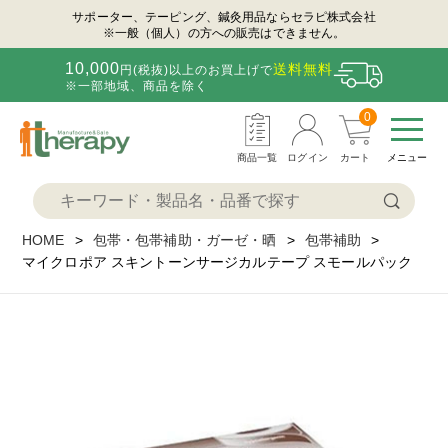
サポーター、テーピング、鍼灸用品ならセラピ株式会社
※一般（個人）の方への販売はできません。
10,000
送料無料
円(税抜)以上のお買上げで
※一部地域、商品を除く
0
商品一覧
ログイン
カート
メニュー
HOME
包帯・包帯補助・ガーゼ・晒
包帯補助
マイクロポア スキントーンサージカルテープ スモールパック