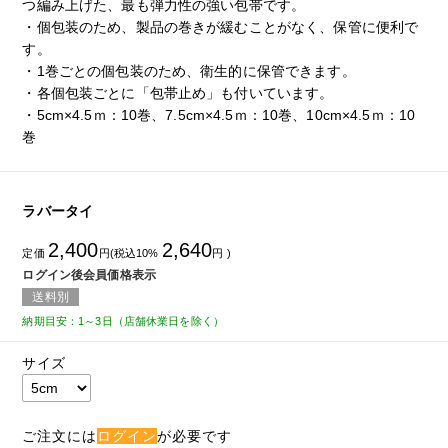
つ編み上げた、最も弾力性の強い包帯です。
・個包装のため、製品の巻きが緩むことがなく、保管に便利で
す。
・1巻ごとの個包装のため、衛生的に保管できます。
・各個包装ごとに「包帯止め」も付いています。
・5cm×4.5ｍ：10巻、7.5cm×4.5ｍ：10巻、10cm×4.5ｍ：10
巻
ラバータイ
2,400
2,640
定価
円(税込10%
円 )
ログイン後会員価格表示
送料別
納期目安：1～3日（店舗休業日を除く）
サイズ
ご注文には
ログイン
が必要です