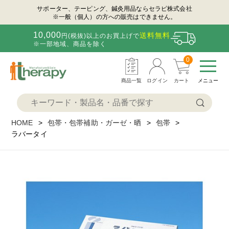
サポーター、テーピング、鍼灸用品ならセラピ株式会社
※一般（個人）の方への販売はできません。
10,000
送料無料
円(税抜)以上のお買上げで
※一部地域、商品を除く
0
商品一覧
ログイン
カート
メニュー
HOME
包帯・包帯補助・ガーゼ・晒
包帯
ラバータイ