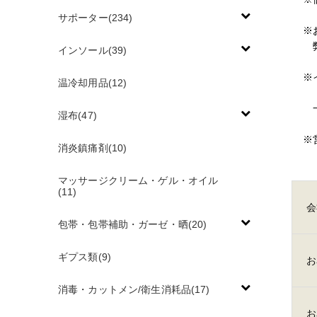
サポーター(234)
※
インソール(39)
※
温冷却用品(12)
湿布(47)
※
消炎鎮痛剤(10)
マッサージクリーム・ゲル・オイル
(11)
会
包帯・包帯補助・ガーゼ・晒(20)
ギプス類(9)
お
消毒・カットメン/衛生消耗品(17)
お