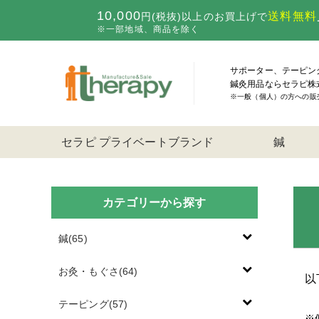
10,000
送料無料
円(税抜)以上のお買上げで
※一部地域、商品を除く
サポーター、テーピン
鍼灸用品ならセラピ株
※一般（個人）の方への販
セラピ プライベートブランド
鍼
カテゴリーから探す
鍼(65)
お灸・もぐさ(64)
以
テーピング(57)
※