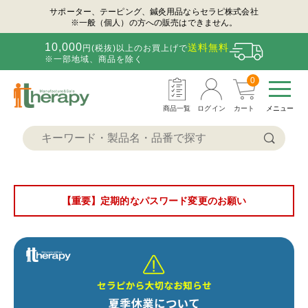
サポーター、テーピング、鍼灸用品ならセラピ株式会社
※一般（個人）の方への販売はできません。
10,000
送料無料
円(税抜)以上のお買上げで
※一部地域、商品を除く
0
商品一覧
ログイン
カート
メニュー
【重要】定期的なパスワード変更のお願い