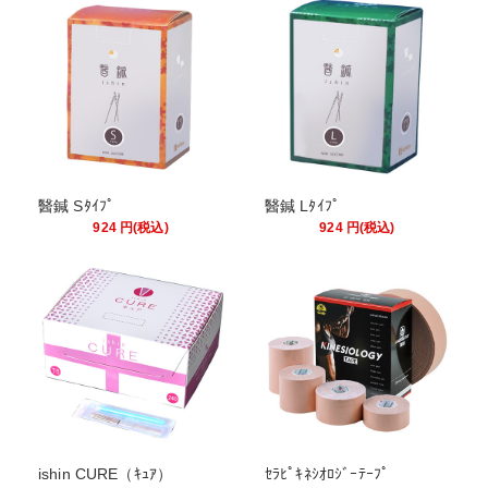
醫鍼 Sﾀｲﾌﾟ
醫鍼 Lﾀｲﾌﾟ
924
円
(税込)
924
円
(税込)
ishin CURE（ｷｭｱ）
ｾﾗﾋﾟｷﾈｼｵﾛｼﾞｰﾃｰﾌﾟ