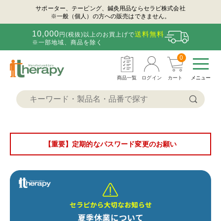
サポーター、テーピング、鍼灸用品ならセラピ株式会社
※一般（個人）の方への販売はできません。
10,000
送料無料
円(税抜)以上のお買上げで
※一部地域、商品を除く
0
商品一覧
ログイン
カート
メニュー
【重要】定期的なパスワード変更のお願い