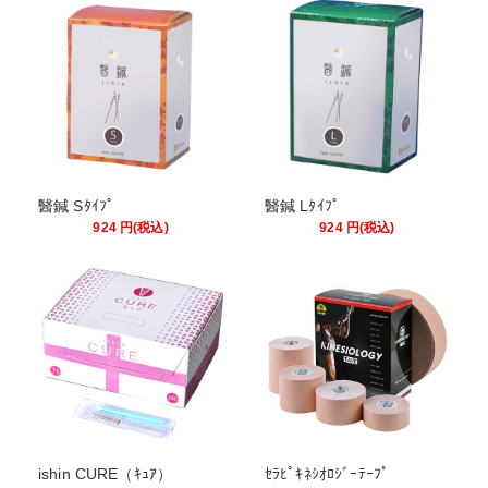
醫鍼 Sﾀｲﾌﾟ
醫鍼 Lﾀｲﾌﾟ
924
円
(税込)
924
円
(税込)
ishin CURE（ｷｭｱ）
ｾﾗﾋﾟｷﾈｼｵﾛｼﾞｰﾃｰﾌﾟ